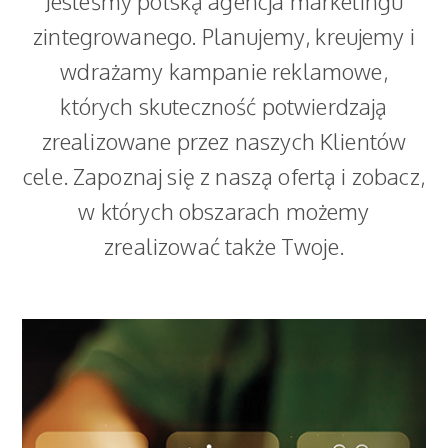
Jesteśmy polską agencja marketingu
zintegrowanego. Planujemy, kreujemy i
wdrażamy kampanie reklamowe,
których skuteczność potwierdzają
zrealizowane przez naszych Klientów
cele. Zapoznaj się z naszą ofertą i zobacz,
w których obszarach możemy
zrealizować także Twoje.
Programy lojalnościowe
Nasz pierwszy program lojalnościowy powstał w
1998 roku i został uznany za jeden z najbardziej