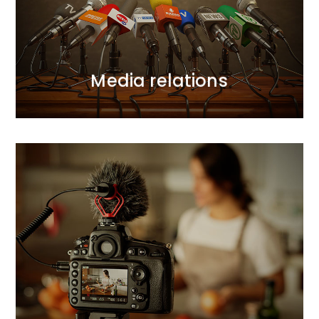
strategicznym podejściem do realizowania
Od zawsze lekkość kreacji wspieraliśmy
Media relations
Media relations
Social media i influencerzy
Mierzymy wysoko, dlatego nasze strategie są
kompleksowe i wielopoziomowe. Zapewniamy
dobry wizerunek Twoim produktom i usługom.
Czuwamy i inspirujemy ludzi do dzielenia się
opiniami.
WIĘCEJ