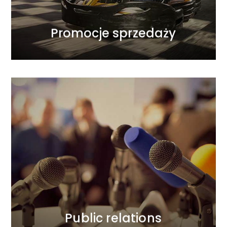
Promocje sprzedaży
Promocje sprzedaży
Public relations
Mierzymy wysoko, dlatego nasze strategie są
kompleksowe i wielopoziomowe. Zapewniamy
dobry wizerunek Twoim produktom i usługom.
Czuwamy i inspirujemy ludzi do dzielenia się
opiniami.
CZYTAJ WIĘCEJ
Public relations