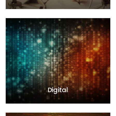
Digital
Realizujemy projekty internetowe w oparciu o
najwyższe standardy i najnowsze rozwiązania
marketingowe. Budujemy Twój wizerunek w sieci od
stworzenia strony www po kompleksowe kampanie
leadowo - sprzedażowe.
CZYTAJ WIĘCEJ
Digital