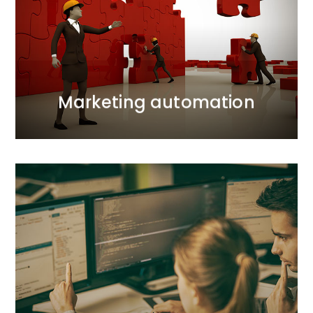
Praca naszej agencji w obszarze marketing
automation to programowanie sztucznej inteligencji,
która na bieżąco przygotowuje i dostarcza treści i
oferty dla użytkowników szyte na miarę.
WIĘCEJ
Marketing automation
WIĘCEJ
wynikach wyszukiwania.
strona wyświetli się na wysokich pozycjach w
algorytmy decydują o tym, dla których zapytań
czytanie jej przez boty wyszukiwarek. To ich
optymalnie napisany kod ma istotny wpływ na
obok wyglądu, przejrzystości i estetyki strony,
kierują do siebie ruch z wyszukiwarek. To właśnie