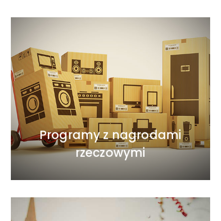
WIĘCEJ
związany z realizacją nagród.
każdy program lojalnościowy czy motywacyjny jest
musi oferować nagrodę za włożony wysiłek stąd
Każdy program aby był atrakcyjny dla uczestników
rzeczowymi
Programy z nagrodami
Programy z nagrodami
rzeczowymi