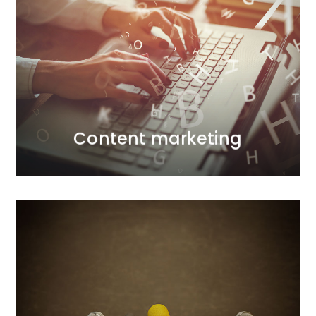
Content marketing
Coraz więcej firm zyskuje przewagę strategiczną
wykorzystując content marketing. Dlaczego
nielicznym to się udaje?
WIĘCEJ
Content marketing
WIĘCEJ
komunikacja.
przemyślany dialog z klientem a nie jednostronna
założonych planów a każdy nasz projekt to