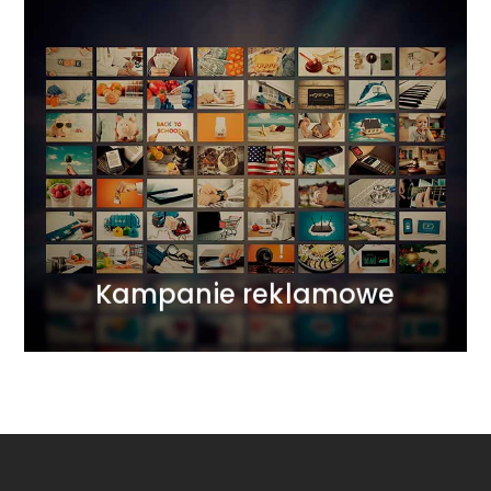
Kampanie reklamowe
Łączymy wszystkie światy komunikacji
marketingowej. Działamy na płaszczyźnie ATL, BTL,
DIGITAL tworząc projekty 360 stopni.
Wykorzystujemy zasadę synergii marketingowej,
uzupełniając każde działanie odpowiednio
dobranymi narzędziami.
WIĘCEJ
Kampanie reklamowe