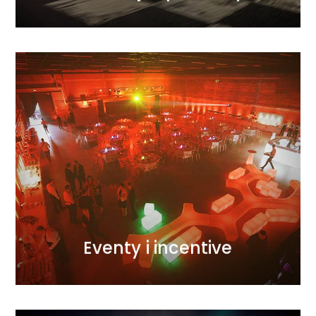
WIĘCEJ
pracy.
podejściu do szczegółów i doskonałej organizacji
odpowiednim klimatem dzięki detalicznemu
konferencje, wyjazdy incentive… wypełniamy je
wykorzystaniem nowoczesnych technik. Gale,
wydarzenie. Tworzymy je z pasją i kreatywnym
Każdy projekt, mały czy duży, to dla nas wielkie
Eventy i incentive
Eventy i incentive