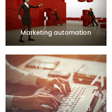
przygotowawczy oszczędzamy czas przeznaczony
na analizę danych. Zastępujemy pracochłonne
czynności automatycznymi scenariuszami działań.
WIĘCEJ
Marketing automation
WIĘCEJ
dostarczając ponadprzeciętne efekty.
z zaawansowaną technologią i analityką
marketingowej skutecznie łączymy angażujące treści
marketing treści. W naszej agencji content
Budujemy przewagę strategiczną firm w oparciu o