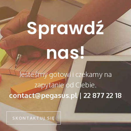
Sprawdź
nas!
Jesteśmy gotowi i czekamy na
zapytanie od Ciebie.
contact@pegasus.pl | 22 877 22 18
SKONTAKTUJ SIĘ