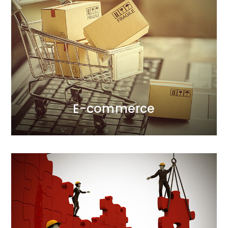
WIĘCEJ
sprzedaży”.
zawsze słyszymy podobną odpowiedź – „wzrost
cel stawia przed nami klient. Od ponad 20 lat
górnolotnych wizji. W e-commerce pytamy się jaki
dla klientów. Nie realizujemy wyszukanych i
Tworzymy sklepy internetowe wygodne i użyteczne
E-commerce
E-commerce
Marketing automation
Automatyzujemy procesy marketingowe w
internecie. Wkładając maksimum wysiłku w proces