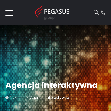
Agencja interaktywna
›
›
Oferta
Agencja interaktywna