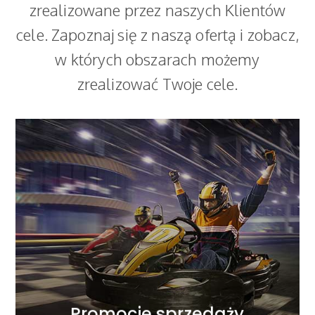
zrealizowane przez naszych Klientów
cele. Zapoznaj się z naszą ofertą i zobacz,
w których obszarach możemy
zrealizować Twoje cele.
WIĘCEJ
pomiędzy rentownością a skalą sprzedaży.
akcji dobieramy tak, aby uzyskać efekt optimum
do realizowania celów sprzedażowych. Mechanikę
Lekkość kreacji wspieramy strategicznym podejściem
Promocje sprzedaży
Promocje sprzedaży