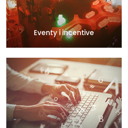
konferencje, wyjazdy incentive… wypełniamy je
wykorzystaniem nowoczesnych technik. Gale,
wydarzenie. Tworzymy je z pasją i kreatywnym
Każdy projekt, mały czy duży, to dla nas wielkie
Eventy i incentive
Eventy i incentive
WIĘCEJ
dostarczając ponadprzeciętne efekty.
z zaawansowaną technologią i analityką
marketingowej skutecznie łączymy angażujące treści
marketing treści. W naszej agencji content
Budujemy przewagę strategiczną firm w oparciu o
Content marketing