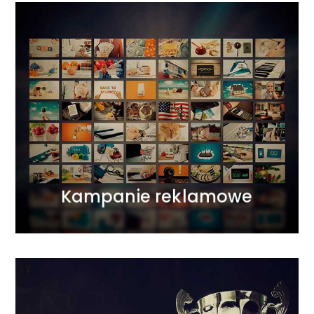
Kampanie reklamowe
Łączymy wszystkie światy komunikacji
marketingowej. Działamy na płaszczyźnie ATL, BTL,
DIGITAL tworząc projekty 360 stopni.
Wykorzystujemy zasadę synergii marketingowej,
uzupełniając każde działanie odpowiednio
dobranymi narzędziami.
WIĘCEJ
Kampanie reklamowe
Programy lojalnościowe