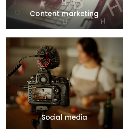
Content marketing
Content marketing
Social media
Dzięki naszemu doświadczeniu w komunikacji social
mediowej i kompleksowych działaniach w zakresie
Influencer Marketingu wspieramy marki w
budowaniu i umacnianiu więzi z konsumentami.
WIĘCEJ
Social media