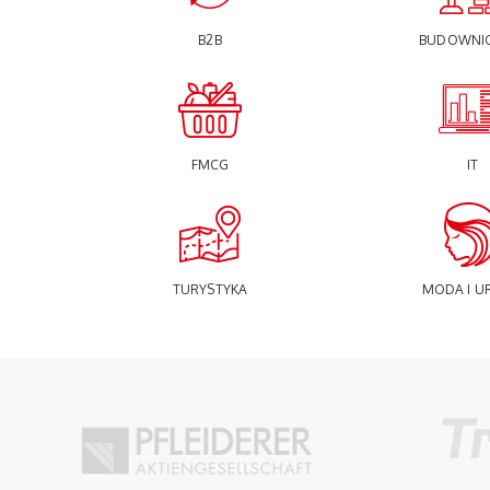
B2B
BUDOWNI
FMCG
IT
TURYSTYKA
MODA I U