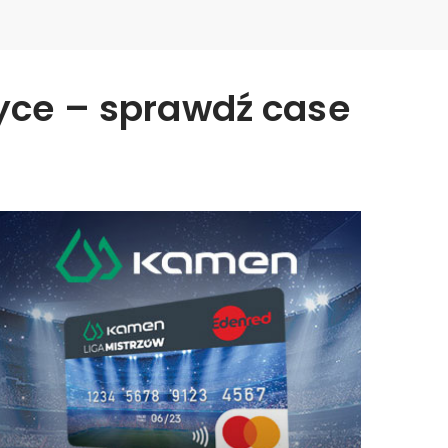
tyce – sprawdź case
Liga mistrzów
Jak lokalna marka stworzyła program
lojalnościowy dla instalatorów dający jej
przewagę?
WIĘCEJ