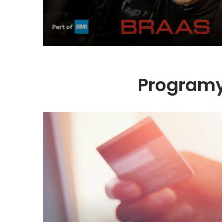
Programy 
Programy lojalnościowe
prepaid
Karty przedpłacone w programie lojalnościowy
sprzedaż produktów i usług w Twojej firmie. Od
motywują pracowników do intensywnej i efektywnej
lojalność klientów i partnerów w b