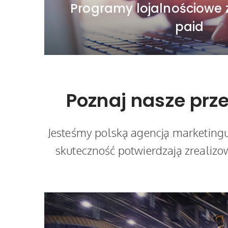
Programy lojalnościowe 
WIĘCEJ
paid
Poznaj nasze prz
Jesteśmy polską agencją marketing
skuteczność potwierdzają zrealizow