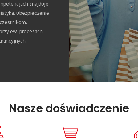
mpetencjach znajduje
ogistyka, ubezpieczenie
czestnikom.
rzy ew. procesach
arancyjnych.
Nasze doświadczenie