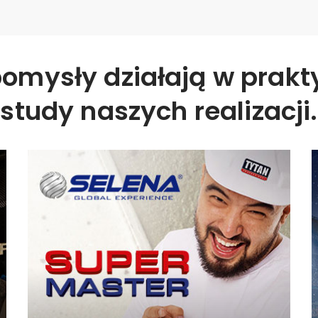
pomysły działają w prak
study naszych realizacji.
Supermaster Selena
Jak polska firma uruchomiła program
lojalnościowy B2B za granicą?
WIĘCEJ