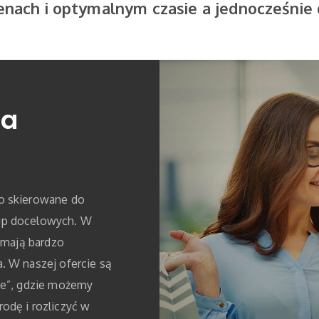
enach i optymalnym czasie a jednocześnie 
na
o skierowane do
up docelowych. W
y mają bardzo
. W naszej ofercie są
ie”, gdzie możemy
odę i rozliczyć w