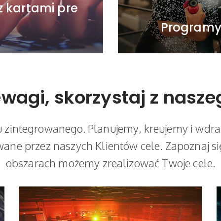
z kartami pre
Programy 
ewagi, skorzystaj z nasz
u zintegrowanego. Planujemy, kreujemy i wd
ane przez naszych Klientów cele. Zapoznaj się
obszarach możemy zrealizować Twoje cele.
WIĘCEJ