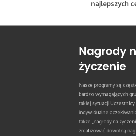
najlepszych c
Nagrody 
życzenie
Nasze programy są częst
bardzo wymagających gr
takiej sytuacji Uczestnic
indywidualne oczekiwania
także „nagrody na życzen
zrealizować dowolną nagr