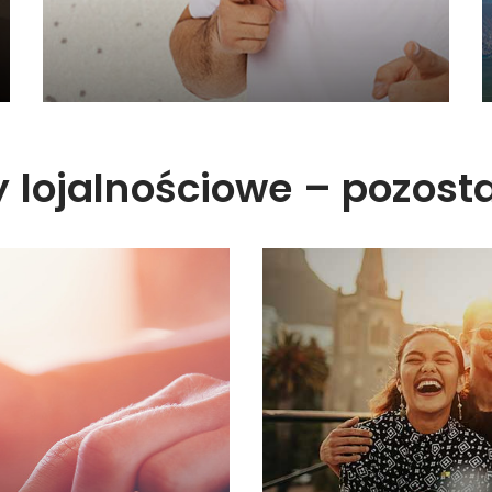
lojalnościowe – pozosta
 z karami
Programy
Od ponad 20 lat re
m pomagają zwiększyć
motywacyjne w każdej br
powiednio wykorzystane
 pracy, a także budują
iznesie.