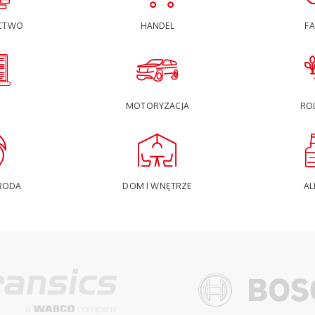
CTWO
HANDEL
F
MOTORYZACJA
RO
RODA
DOM I WNĘTRZE
AL