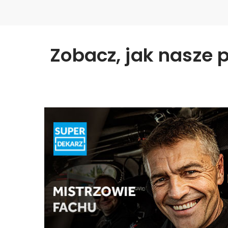
Zobacz, jak nasze 
Mistrzowie fachu
Program lojalnościowy dla sieci dystrybucji
skierowany do top sprzedawców?
WIĘCEJ