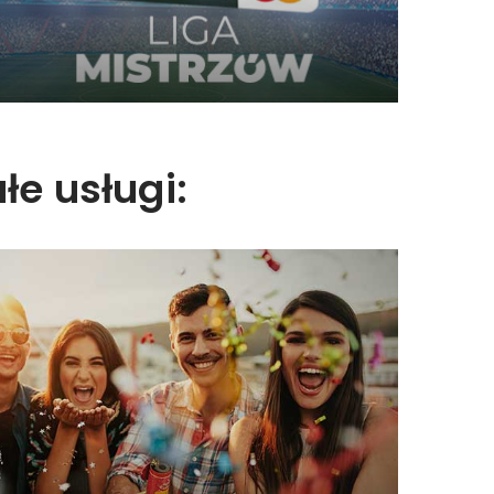
łe usługi:
 z wyjazdami incentive
alizujemy skuteczne programy lojalnościowe i
anży. Zrealizowaliśmy setki programów i wydaliśmy
tysiące nagród.